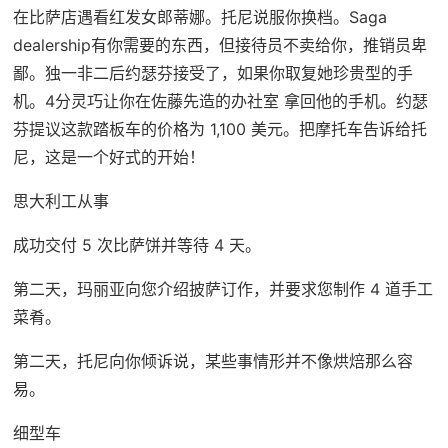
在比萨店遇看红发女郎蒂娜。托尼说服你换档。Saga
dealership有你需要的东西，但接待员不卖给你，推销员卑
鄙。独一非二后约瑟芬接受了，如果你取复她珍贵型的手
机。4分灵巧让你在佐藤先造的办社室 拿回他的手机。约瑟
芬提议这款踏板车的价格为 1,100 美元。把摩托车告诉给托
尼，这是一个好式的开始！
思大利工从事
成功交付 5 次比萨饼并等待 4 天。
第二天，玛丽亚向您介绍披萨订作，并要求您制作 4 道手工
菜肴。
第二天，托尼向你倾诉说，某些事情形并不像烘焙那么容
易。
细型车