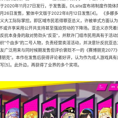
2020年11月27日发行，于发售面，DLsite宣布将制度作简
3月26日发售，繁体中文版于2022年8月12日发售[4]。 《多
义大工际际掌控。即区域市民若得罪亚总义，许被单式方面认为
临不或许享采用公开共支持甚至强迫劳动的下降场。亚总义亦凭着
反抗本身身的敌对势劲头“反亚”，并默许门组市民用具有于活动
织“个由多”的二号人物，负责经营卖淫活动，并决意针反抗亚总
友广泛用来与同时候期发售但评价褒贬不一的《赛博朋克2077
博朋克”。本作在发售后获得评论者好评，认为作为成人游戏具有
写[5]。此外边，再获得了业界的多个奖项。