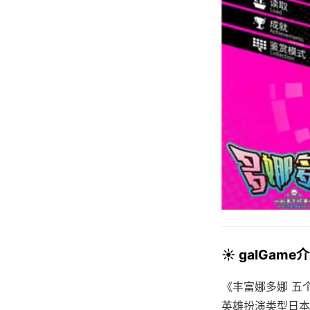
☀️ galGame
《丰富娜多娜 五
英雄扮演类型日本形