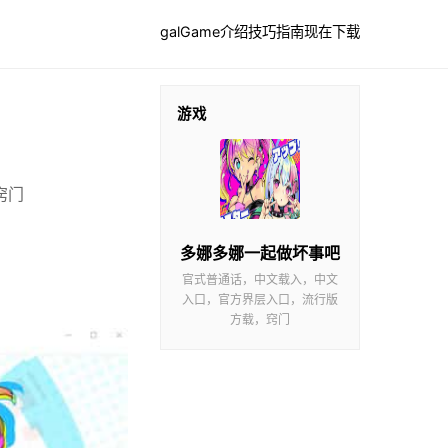
galGame介绍
技巧指南
现在下载
游戏
窍门
多娜多娜一起做坏事吧
官式普通话，中文载入，中文
入口，官方界层入口，流行版
方载，窍门