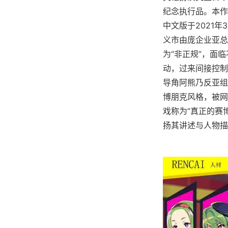
纪念执行品。本作于
中文版于2021年
义市由庞企业亚总
为“非正规”，面
动，过来间接控制
导角阿熊乃反亚组
博朋克风格，被网
戏称为“真正的赛
扬其讲述与人物描