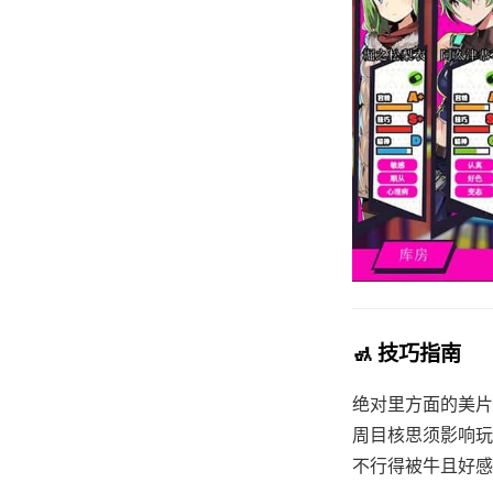
🚮 技巧指南
绝对里方面的美片
周目核思须影响玩
不行得被牛且好感