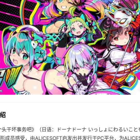
介绍
个头干坏事务吧》（日语：ドーナドーナ いっしょにわるいこと
成员感受，由ALICESOFT启发出并发行于PC平台，为ALICES