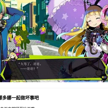
多娜多娜一起做坏事吧