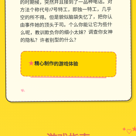
的时期候，突然并且接到了一品种电话。对
方法个称代号17号特工，即独一特工，几乎
空的所不得。但是貌似脑袋失忆了，把你认
由事件她的顶头于司。个么你能让它为些什
么呢，教训欺负你的细小太妹？调查你女神
的隐私？许者别型的什么？
★
精心制作的游戏体验
→
✧
♥
✦
♡