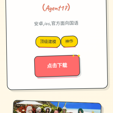
（Agent17）
安卓,ios,官方面向国语
神作
顶级建模
✦ ★
→
点击下载