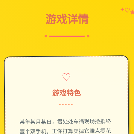
✦
♡
游戏详情
♡
游戏特色
~~~~~
某年某月某日，君处处车祸现场捡抵终
壹个双手机。正你打算卖掉它赚点零花