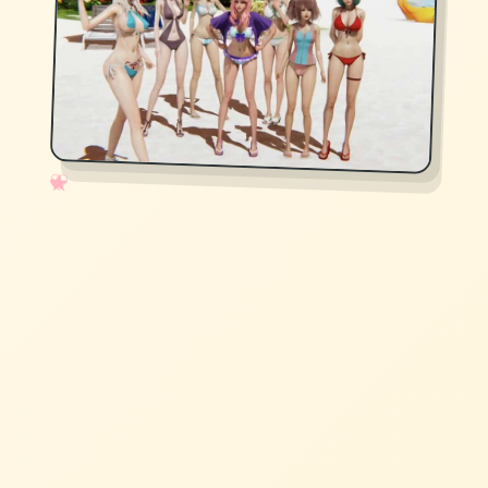
✧
♡
★
♥