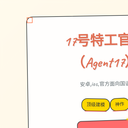
17号特工
（Agent1
安卓,ios,官方面向国
神作
顶级建模