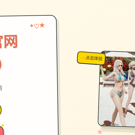
★
♡
✦
官网
→
↗
点击体验
超棒！
7）
语
 ★
✧
♡
★
♥