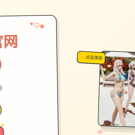
✦
★
♡
官网
→
↗
点击体验
超棒！
7）
语
 ★
✧
♡
★
♥