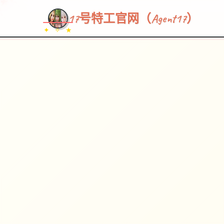
17号特工官网（Agent17）
✦ ✧ ★