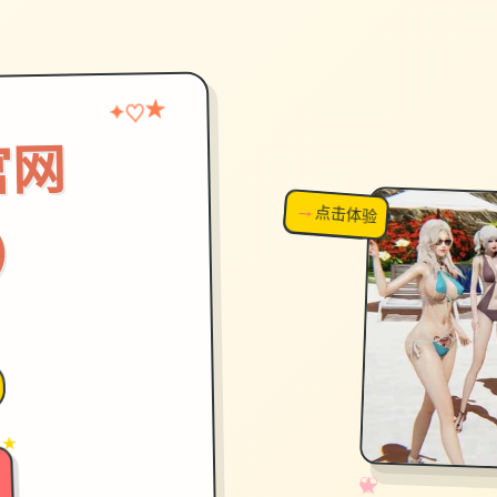
★
♡
✦
官网
→
↗
点击体验
超棒！
7）
 ★
✧
♡
★
♥