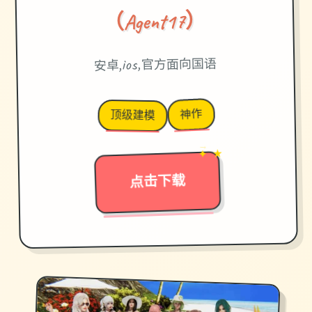
（Agent17）
安卓,ios,官方面向国语
神作
顶级建模
✦ ★
→
点击下载