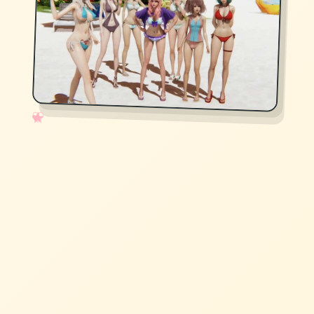
✧
♡
★
♥