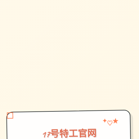
★
✦
♡
17号特工官网