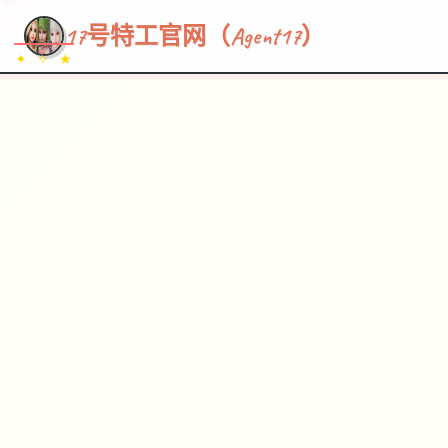
~~~
★
♡
✦
✧
♥
~
→
↗
17号特工官网（Agent17）
✦ ✧ ★