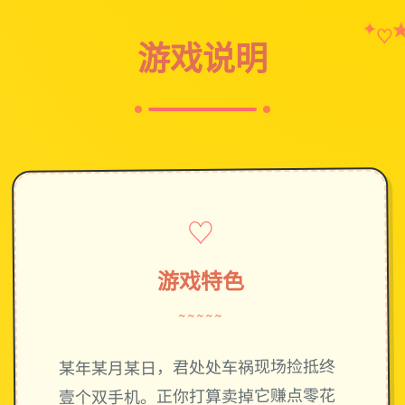
✦
♡
游戏说明
♡
游戏特色
~~~~~
某年某月某日，君处处车祸现场捡抵终
壹个双手机。正你打算卖掉它赚点零花