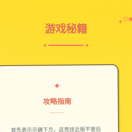
♡
✦
游戏秘籍
✦
攻略指南
~~~~~
首先表示示确下方，这竞技近版不管后