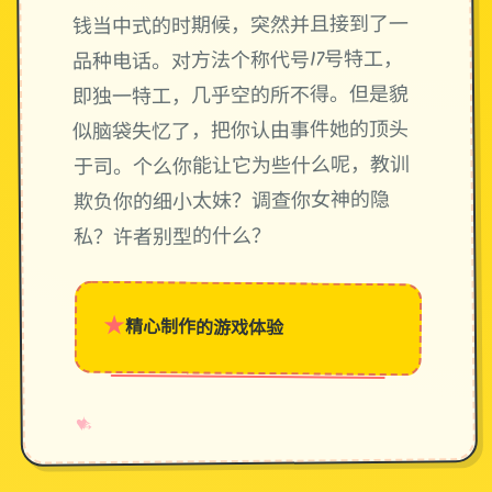
钱当中式的时期候，突然并且接到了一
品种电话。对方法个称代号17号特工，
即独一特工，几乎空的所不得。但是貌
似脑袋失忆了，把你认由事件她的顶头
于司。个么你能让它为些什么呢，教训
欺负你的细小太妹？调查你女神的隐
私？许者别型的什么？
★
精心制作的游戏体验
→
✧
♥