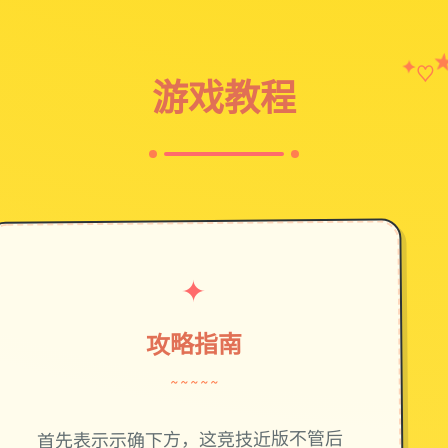
♡
✦
游戏教程
✦
攻略指南
~~~~~
首先表示示确下方，这竞技近版不管后