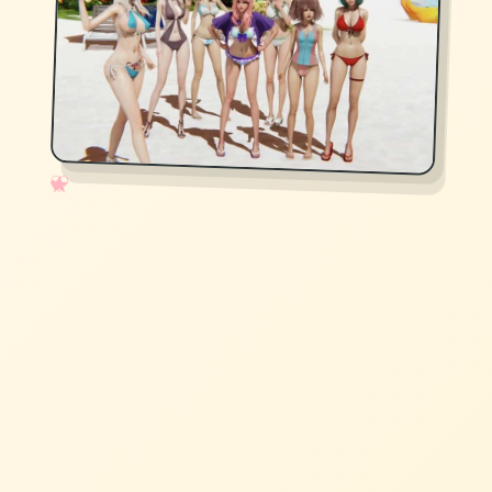
✧
♡
★
♥