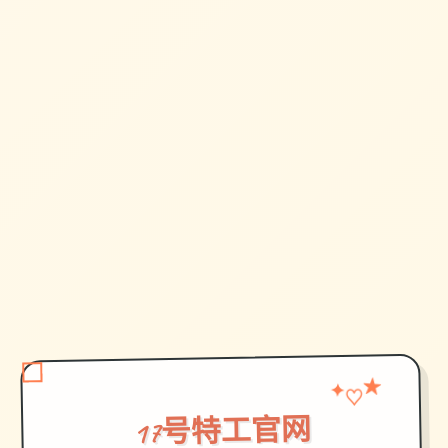
★
✦
♡
17号特工官网