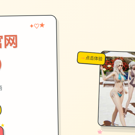
★
♡
✦
官网
→
↗
点击体验
超棒！
7）
语
 ★
✧
♡
★
♥