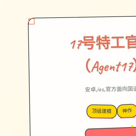
17号特工
（Agent1
安卓,ios,官方面向国
神作
顶级建模
→
✦