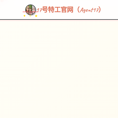
17号特工官网（Agent17）
✦ ✧ ★