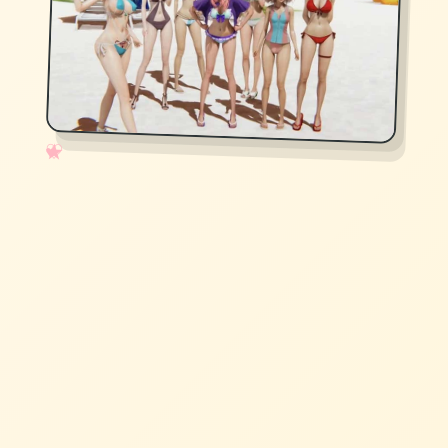
✧
♡
★
♥