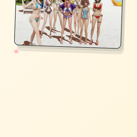
✧
♡
★
♥