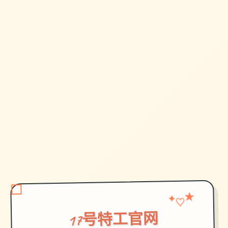
★
✦
♡
17号特工官网