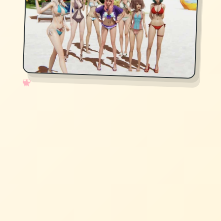
✧
♡
★
♥