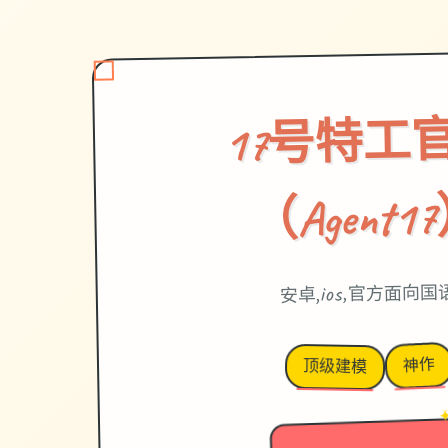
17号特工
（Agent1
安卓,ios,官方面向国
神作
顶级建模