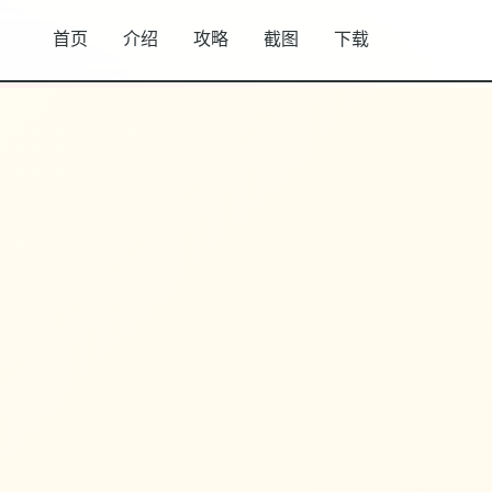
首页
介绍
攻略
截图
下载