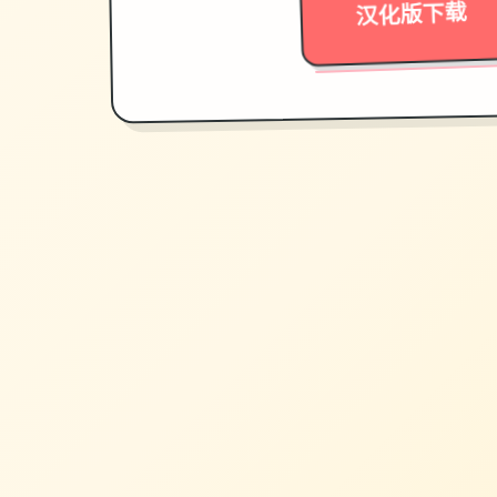
汉化版下载