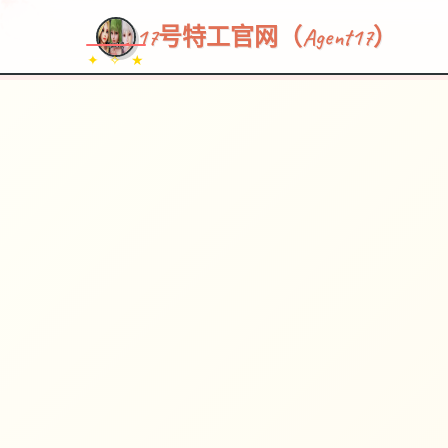
17号特工官网（Agent17）
✦ ✧ ★