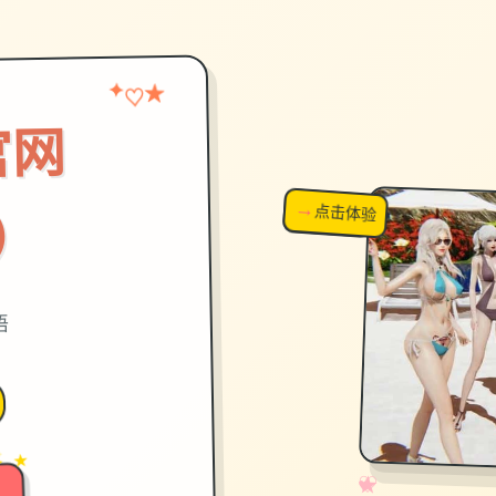
★
✦
♡
官网
→
↗
点击体验
超棒！
7）
语
→
✦ ★
✧
♡
★
♥