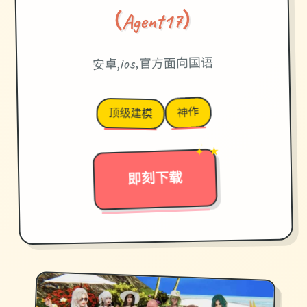
（Agent17）
安卓,ios,官方面向国语
神作
顶级建模
✦ ★
→
即刻下载