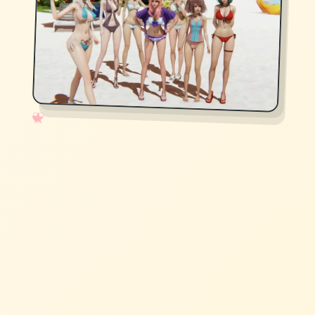
✧
♡
★
♥