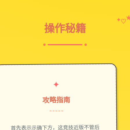
♡
✦
操作秘籍
✦
攻略指南
~~~~~
首先表示示确下方，这竞技近版不管后