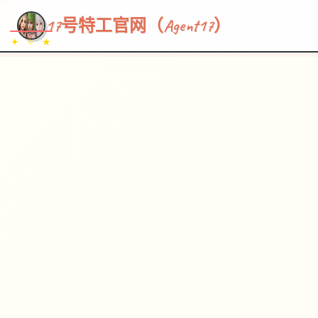
~~~
★
♡
✦
✧
♥
~
→
↗
17号特工官网（Agent17）
✦ ✧ ★