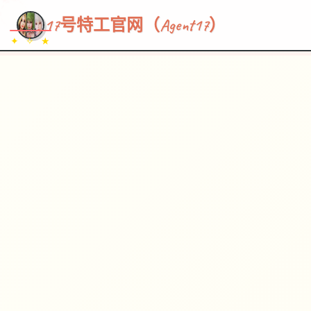
~~~
★
♡
✦
✧
♥
~
→
↗
17号特工官网（Agent17）
✦ ✧ ★