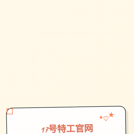
★
♡
✦
17号特工官网