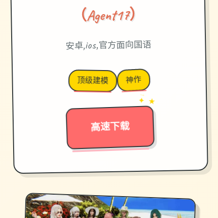
（Agent17）
安卓,ios,官方面向国语
神作
顶级建模
→
✦ ★
高速下载