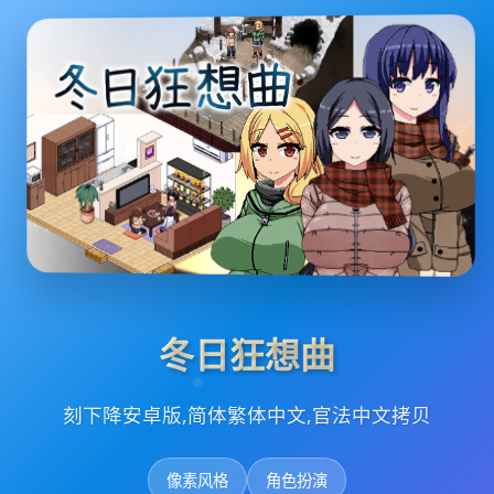
冬日狂想曲
刻下降安卓版,简体繁体中文,官法中文拷贝
像素风格
角色扮演