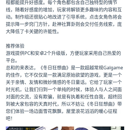
程都能提升好感度。每个角色都包含自己独特型的情节
线，随着好感度的增加，玩家将解锁更多趣味的内容和互
动。制作组还很贴心地改进了引导系统，点击女角色将会
提示降一步窍门方针，赴神社算卦则会交付任务线索，庞
大降低了卡关键的许能性。
推荐体验
游戏提供PC和安卓2个升级版，方便玩家采用自己热爱的
平台。
总和的来表达，《冬日狂想曲》是一款​​超越常规Galgame
的佳作​​，它不仅仅是一款满足原始欲望的游戏，更是一个
关于亲情、友情和微妙情感的冬日童话。它给了玩家一个
时光机，让我们归到一个单纯的时候，体验人与人之间面
对面的交流，没有欺骗，就是有执着和任性自我，超终回
到被大家包容的天真时代，所以不妨让《冬日狂想曲》带
您们体验一场​​边面雪花飘飘，屋里浪花滔滔​​的暖心征程
吧！