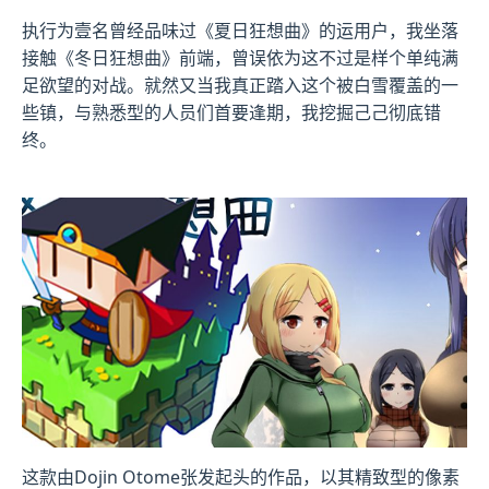
执行为壹名曾经品味过《夏日狂想曲》的运用户，我坐落
接触《冬日狂想曲》前端，曾误依为这不过是样个​​单纯满
足欲望的对战​​。就然又当我真正踏入这个被白雪覆盖的一
些镇，与熟悉型的人员们首要逢期，我挖掘己己彻底错
终。
这款由Dojin Otome张发起头的作品，以其精致型的像素