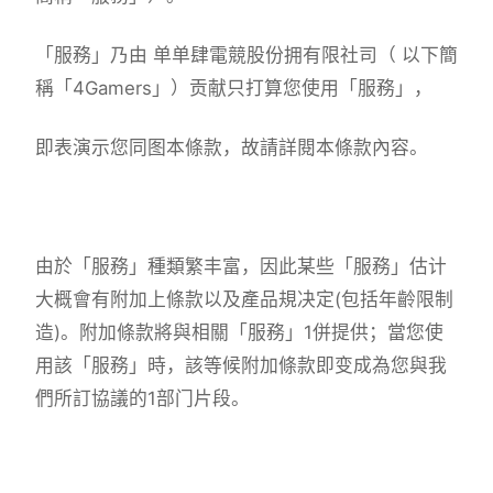
「服務」乃由 单单肆電競股份拥有限社司（ 以下簡
稱「4Gamers」）贡献只打算您使用「服務」，
即表演示您同图本條款，故請詳閱本條款內容。
由於「服務」種類繁丰富，因此某些「服務」估计
大概會有附加上條款以及產品規决定(包括年齡限制
造)。附加條款將與相關「服務」1併提供；當您使
用該「服務」時，該等候附加條款即变成為您與我
們所訂協議的1部门片段。