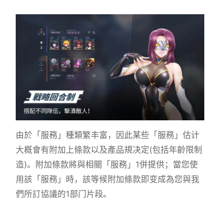
由於「服務」種類繁丰富，因此某些「服務」估计
大概會有附加上條款以及產品規决定(包括年齡限制
造)。附加條款將與相關「服務」1併提供；當您使
用該「服務」時，該等候附加條款即变成為您與我
們所訂協議的1部门片段。