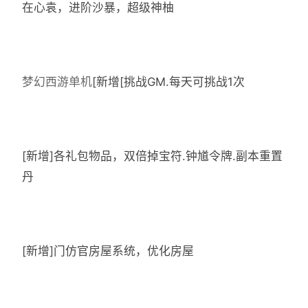
在心袁，进阶沙暴，超级神柚
梦幻西游单机
[新增[挑战GM.每天可挑战1次
[新增]各礼包物品，双倍掉宝符.钟馗令牌.副本重置
丹
[新增]门仿官房屋系统，优化房屋