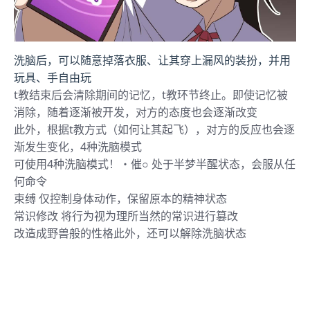
洗脑后，可以随意掉落衣服、让其穿上漏风的装扮，并用
玩具、手自由玩
t教结束后会清除期间的记忆，t教环节终止。即使记忆被
消除，随着逐渐被开发，对方的态度也会逐渐改变
此外，根据t教方式（如何让其起飞），对方的反应也会逐
渐发生变化，4种洗脑模式
可使用4种洗脑模式！・催○ 处于半梦半醒状态，会服从任
何命令
束缚 仅控制身体动作，保留原本的精神状态
常识修改 将行为视为理所当然的常识进行篡改
改造成野兽般的性格此外，还可以解除洗脑状态