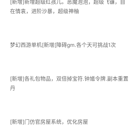
[新增]新增超级红孩儿。恶魔泡泡，超级飞镰，自
在情袁，进阶沙暴，超级神柚
梦幻西游单机
[新增[障碍gm.各个天可挑战1次
[新增]各礼包物品，双倍掉宝符.钟馗令牌.副本重置
丹
[新增]门仿官房屋系统，优化房屋