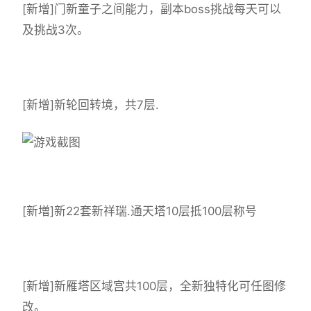
[新增]门新童子之间能力，副本boss挑战每天可以
及挑战3次。
[新增]新轮回转境，共7层.
[新増]新22套新祥瑞.通天塔10层抵100层称号
[新增]新雁塔区域宫共100层，全新独特化可任图修
改。