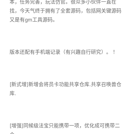
本，任务完善，玩法仿官。很众多小伙伴一直在
找，今天气终于拥有了全套源码，包括网关键源码
又是有gm工具源码。
版本还配有手机端记录（有兴趣自行研究）。 ！
[新式增]新增会将员卡功能共享仓库.共享召唤兽仓
库.
[增强]同候级法宝只能携带一项，优化成可携带二