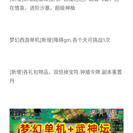
在情袁，进阶沙暴，超级神柚
梦幻西游单机
[新增[障碍gm.各个天可挑战1次
[新增]各礼包物品，双倍掉宝符.钟馗令牌.副本重置
丹