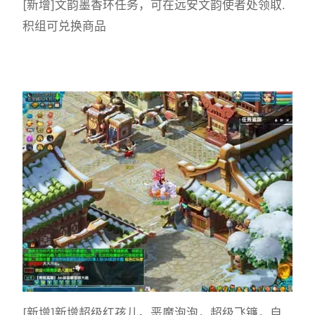
[新增]文韵墨香环任务，可在远安文韵使者处领取.
积组可兑换商品
[新增]新增超级红孩儿。恶魔泡泡，超级飞镰，自