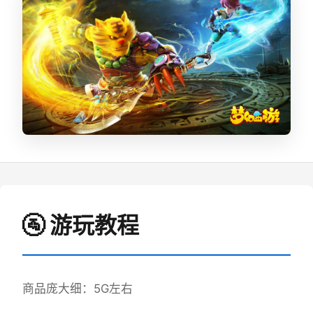
🚰 游玩教程
商品庞大细：5G左右