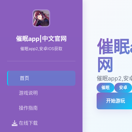
催眠app|中文官网
催眠
催眠app2,安卓IOS获取
网
催眠app2,安
首页
催眠
安卓
游戏说明
开始游玩
操作指南
在线下载