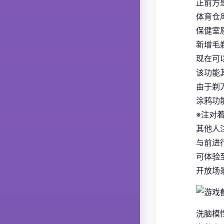
正前方
体育仓
保健室
新增毛
现在可
该功能
由于剃
涂鸦功
※注对
其他人
与前进
可体验至
开放场
洗脑模