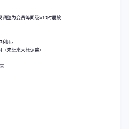
调整为变员等同级≥10时展放
中利用。
用（未赶来大概调整）
档夹