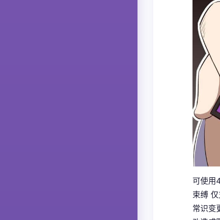
可使用
束缚 
常识变