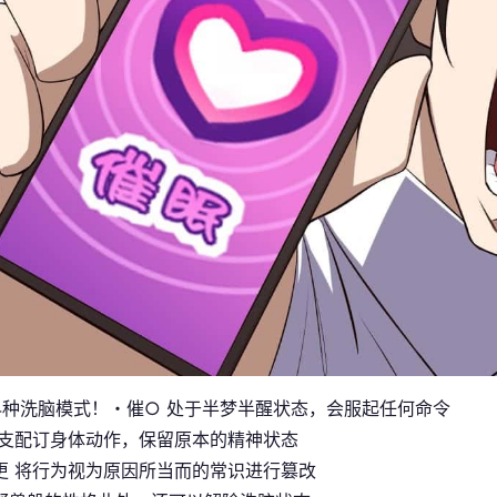
4种洗脑模式！・催○ 处于半梦半醒状态，会服起任何命令
仅支配订身体动作，保留原本的精神状态
更 将行为视为原因所当而的常识进行篡改