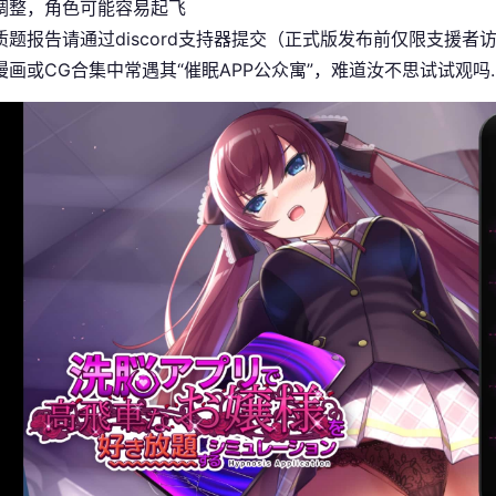
调整，角色可能容易起飞
题报告请通过discord支持器提交（正式版发布前仅限支援者访问
漫画或CG合集中常遇其“催眠APP公众寓”，难道汝不思试试观吗