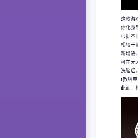
这款游
你化身
根据不
相较于
新增语
可在无
洗脑后
t教结
此面，