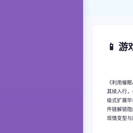
📱 
《利用催眠
其续入行，
级式扩展毕
件链解锁隐藏
现情变型与