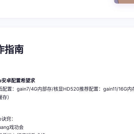
操作指南
pp安卓配置希望求
低配置​
​：gain7/4G内部存/核显HD520
​推荐配置​
​：gain11/16G
缓存）
p诀窍：
uang戏功会