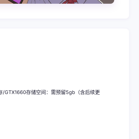
内存/GTX1660
​存储空间​
​：需预留5gb（含后续更