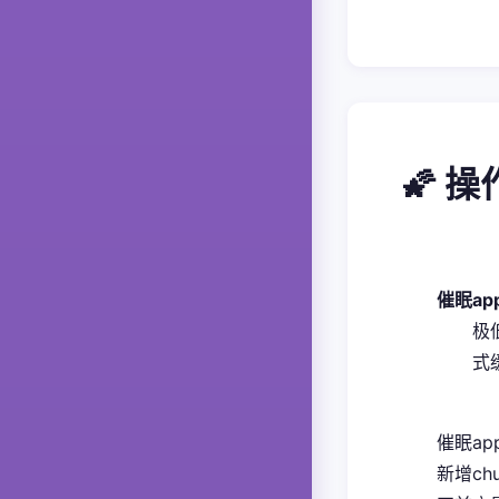
🌠 
催眠a
​极
式
催眠ap
新增ch