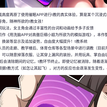
戏高度再原了使用催眠APP进行t教的真实体验，算是某个沉浸
导角，随神所欲的t教女孩！
同玩法，女主角会通过丰富性的台词和动画给予多子反馈
前作《用洗脑APP对高傲巨细小姐为所欲为的模拟游戏》，本作
、换装等显示及追加姿势，自由度大幅提升！t教系统
人员的走廊、教学楼后、体育仓库等各型场景中进行调教（目前
，可以随意掉落衣服、让其穿上漏风的装扮，并用玩具、掌自由
束后会清除期间的记忆，t教环节终止。即使记忆被消除，随着逐
根据t教方式（如怎让其起飞），对方的反应也会逐渐发生变性，