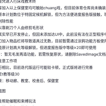
是凭进入行床戏教术终
库加入以上保健室均可触始chuang戏，但目前体育仓库尚未确装
原本计划数位于特固定候机解锁，但为方法便进度报告版接触，现
剃除性能
以靠剃刀个人由修剪毛形状
其实早已开发停止，但因未添加达UI中，此前没有法在正型程序
刀加入物品栏将导致道具过无数，目前暂需通过涂鸦功能方板使
能原计划高大等级解锁，但进度报告版中等级≥20即可使用
着
：暂无毛发再造功能，若需恢复原状，请删除SavedImage文
注意工作项
行相比，目前迭代版运行可能较卡顿，正式版将进行完善
t教等级30
景：移动廊、教室、校舍后、保健室
性帮助催眠和束缚玩法